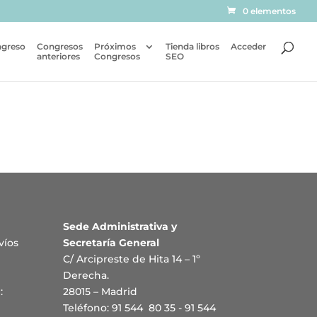
0 elementos
ngreso
Congresos
Próximos
Tienda libros
Acceder
anteriores
Congresos
SEO
Sede Administrativa y
víos
Secretaría General
C/ Arcipreste de Hita 14 – 1º
Derecha.
:
28015 – Madrid
Teléfono: 91 544 80 35 - 91 544