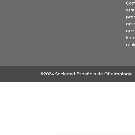
Com
otra
prec
gast
que
lib
real
©2024 Sociedad Española de Oftalmología