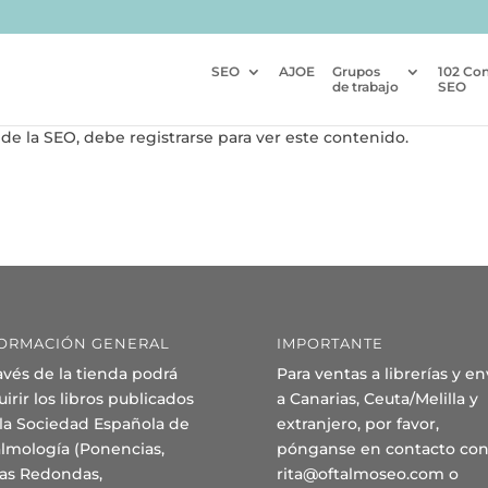
SEO
AJOE
Grupos
102 Co
de trabajo
SEO
de la SEO, debe registrarse para ver este contenido.
ORMACIÓN GENERAL
IMPORTANTE
avés de la tienda podrá
Para ventas a librerías y en
irir los libros publicados
a Canarias, Ceuta/Melilla y
 la Sociedad Española de
extranjero, por favor,
almología (Ponencias,
pónganse en contacto con
as Redondas,
rita@oftalmoseo.com o