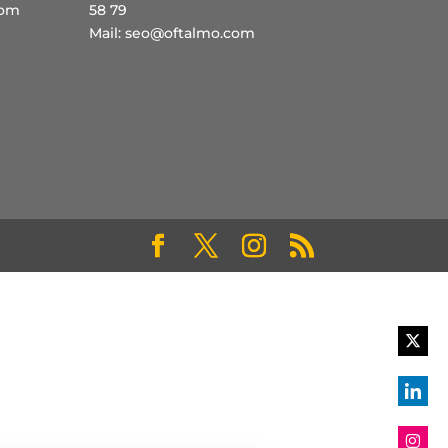
com
58 79
Mail:
seo@oftalmo.com
Share
on
Twitte
Share
on