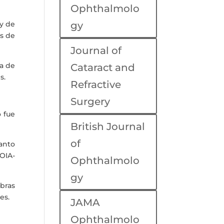
Ophthalmolo
 y de
gy
es de
Journal of
ea de
Cataract and
s.
Refractive
Surgery
o fue
British Journal
of
anto
OIA-
Ophthalmolo
gy
bras
es.
JAMA
Ophthalmolo