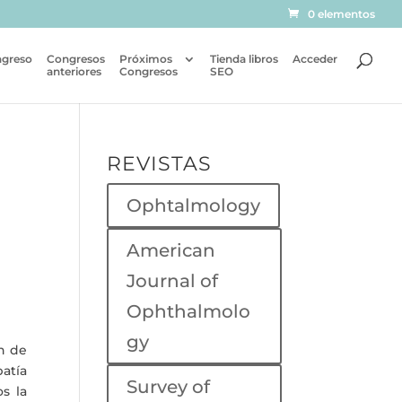
0 elementos
ngreso
Congresos
Próximos
Tienda libros
Acceder
anteriores
Congresos
SEO
REVISTAS
Ophtalmology
American
Journal of
Ophthalmolo
gy
én de
patía
Survey of
s la