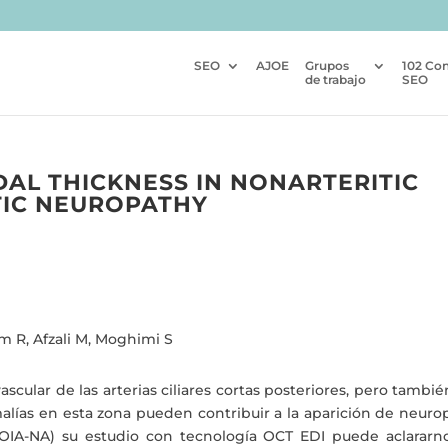
SEO
AJOE
Grupos
102 Co
de trabajo
SEO
DAL THICKNESS IN NONARTERITIC
TIC NEUROPATHY
m R, Afzali M, Moghimi S
ascular de las arterias ciliares cortas posteriores, pero tambi
malías en esta zona pueden contribuir a la aparición de neuro
(NOIA-NA) su estudio con tecnología OCT EDI puede aclararno