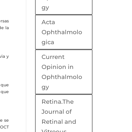
gy
rsas
Acta
e la
Ophthalmolo
gica
Current
via y
Opinion in
Ophthalmolo
 que
gy
 que
Retina.The
Journal of
ue se
Retinal and
 OCT
Vitreous