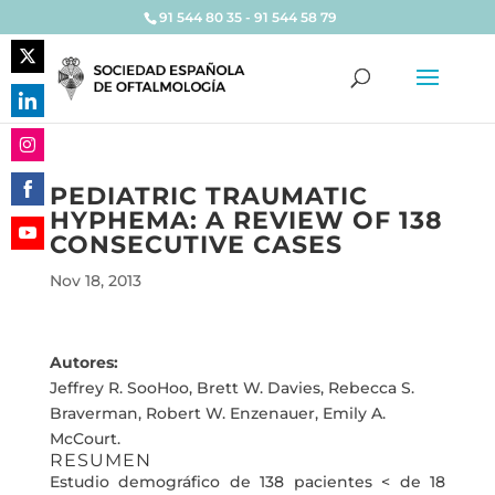
91 544 80 35 - 91 544 58 79
Share
on
Share
Twitter
on
Share
LinkedIn
PEDIATRIC TRAUMATIC
on
HYPHEMA: A REVIEW OF 138
Share
Instagram
CONSECUTIVE CASES
on
Share
Facebook
Nov 18, 2013
on
YouTube
Autores:
Jeffrey R. SooHoo, Brett W. Davies, Rebecca S.
Braverman, Robert W. Enzenauer, Emily A.
McCourt.
RESUMEN
Estudio demográfico de 138 pacientes < de 18