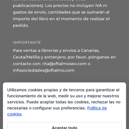
publicaciones). Los precios no incluyen IVA ni
gastos de envío, cantidades que se sumarán al
importe del libro en el momento de realizar el
pedido.
IMPORTANTE
Para ventas a librerías y envíos a Canarias,
Ceuta/Melilla y extranjero, por favor, pónganse en
contacto con: rita@oftalmoseo.com o
infosociedades@oftalmo.com
Sede Administrativa y Secretaría General
Utilizamos cookies propias y de terceros para garantizar el
C/ Arcipreste de Hita 14 – 1º Derecha.
funcionamiento de la web, medir su uso y mejorar nuestros
servicios. Puede aceptar todas las cookies, rechazar las no
28015 – Madrid
necesarias o configurar sus preferencias.
Política de
Teléfono: 91 544 80 35 - 91 544 58 79
cookies
Mail:
seo@oftalmo.com
Aceptar todo