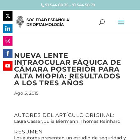
91 544 80 35 - 91 544 58 79
Share
on
Share
Twitter
on
Share
LinkedIn
NUEVA LENTE
on
INTRAOCULAR FÁQUICA DE
Share
Instagram
CÁMARA POSTERIOR PARA
on
Share
ALTA MIOPÍA: RESULTADOS
Facebook
on
A LOS TRES AÑOS
YouTube
Ago 5, 2015
AUTORES DEL ARTÍCULO ORIGINAL:
Laura Gasser, Julia Biermann, Thomas Reinhard
RESUMEN
Los autores presentan un estudio de seguridad y