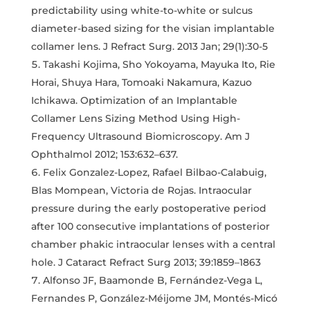
predictability using white-to-white or sulcus
diameter-based sizing for the visian implantable
collamer lens. J Refract Surg. 2013 Jan; 29(1):30-5
Takashi Kojima, Sho Yokoyama, Mayuka Ito, Rie
Horai, Shuya Hara, Tomoaki Nakamura, Kazuo
Ichikawa. Optimization of an Implantable
Collamer Lens Sizing Method Using High-
Frequency Ultrasound Biomicroscopy. Am J
Ophthalmol 2012; 153:632–637.
Felix Gonzalez-Lopez, Rafael Bilbao-Calabuig,
Blas Mompean, Victoria de Rojas. Intraocular
pressure during the early postoperative period
after 100 consecutive implantations of posterior
chamber phakic intraocular lenses with a central
hole. J Cataract Refract Surg 2013; 39:1859–1863
Alfonso JF, Baamonde B, Fernández-Vega L,
Fernandes P, González-Méijome JM, Montés-Micó