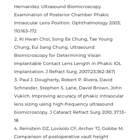
Hernandez. Ultrasound Biomicroscopy
Examination of Posterior Chamber Phakic
Intraocular Lens Position. Ophthalmology 2003;
110:163–172
Ki Hwan Choi, Song Ee Chung, Tae Young
Chung, Eui Sang Chung. Ultrasound
Biomicroscopy for Determining Visian
Implantable Contact Lens Length in Phakic IOL
Implantation. J Refract Surg. 2007;23:362-367)
Paul J. Dougherty, Robert P. Rivera, David
Schneider, Stephen S. Lane, David Brown, John
Vukich. Improving accuracy of phakic intraocular
lens sizing using high-frequency ultrasound
biomicroscopy. J Cataract Refract Surg 2010; 37:13–
18
Reinstein DZ, Lovisolo CF, Archer TJ, Gobbe M.
Comparison of postoperative vault height