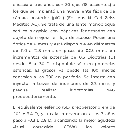
eficacia a tres años con 30 ojos (16 pacientes) a
los que se implantó una nueva lente fáquica de
cámara posterior (pIOL) (Epi.Lens N, Carl Zeiss
Meditec AG). Se trata de una lente monobloque
acrílica plegable con hápticos fenestrados con
objeto de mejorar el flujo de acuoso. Posee una
óptica de 6 mms. y está disponible en diámetros
de 11.0 a 12.5 mms en pasos de 0.25 mms, en
incrementos de potencia de 0.5 Dioptrías (D)
desde -5 a -30 D, disponible sólo en potencias
esféricas. El grosor va desde las 100 micras
centrales a las 300 en periferia. Se inserta con
inyector a través de incisiones de 2.2 mms, y
precisa realizar iridotomías YAG
preoperatoriamente.
El equivalente esférico (SE) preoperatorio era de
-10.1 ± 3.4 D, y tras la intervención a los 3 años
pasó a -0.3 ± 0.8 D, alcanzando la mejor agudeza
visual corregida (CDVA) los valores