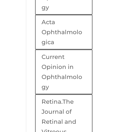
gy
Acta
Ophthalmolo
gica
Current
Opinion in
Ophthalmolo
gy
Retina.The
Journal of
Retinal and
Vitreous