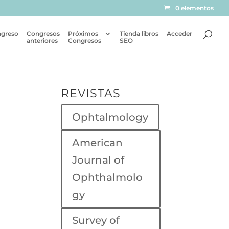
0 elementos
ngreso
Congresos
Próximos
Tienda libros
Acceder
anteriores
Congresos
SEO
REVISTAS
Ophtalmology
American
Journal of
Ophthalmolo
gy
Survey of