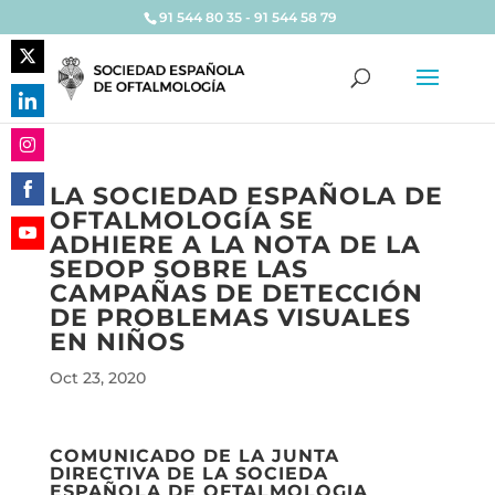
91 544 80 35 - 91 544 58 79
Share
on
Share
Twitter
on
Share
LinkedIn
LA SOCIEDAD ESPAÑOLA DE
on
OFTALMOLOGÍA SE
Share
Instagram
ADHIERE A LA NOTA DE LA
on
Share
SEDOP SOBRE LAS
Facebook
on
CAMPAÑAS DE DETECCIÓN
YouTube
DE PROBLEMAS VISUALES
EN NIÑOS
Oct 23, 2020
COMUNICADO DE LA JUNTA
DIRECTIVA DE LA SOCIEDA
ESPAÑOLA DE OFTALMOLOGIA