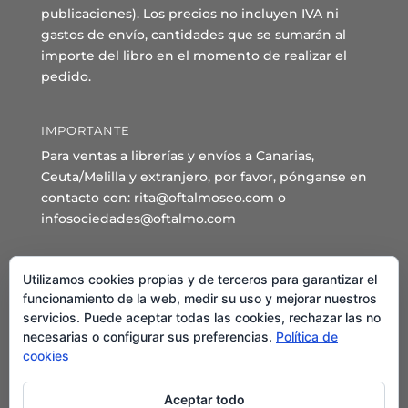
publicaciones). Los precios no incluyen IVA ni
gastos de envío, cantidades que se sumarán al
importe del libro en el momento de realizar el
pedido.
IMPORTANTE
Para ventas a librerías y envíos a Canarias,
Ceuta/Melilla y extranjero, por favor, pónganse en
contacto con: rita@oftalmoseo.com o
infosociedades@oftalmo.com
Sede Administrativa y Secretaría General
Utilizamos cookies propias y de terceros para garantizar el
C/ Arcipreste de Hita 14 – 1º Derecha.
funcionamiento de la web, medir su uso y mejorar nuestros
servicios. Puede aceptar todas las cookies, rechazar las no
28015 – Madrid
necesarias o configurar sus preferencias.
Política de
Teléfono: 91 544 80 35 - 91 544 58 79
cookies
Mail:
seo@oftalmo.com
Aceptar todo