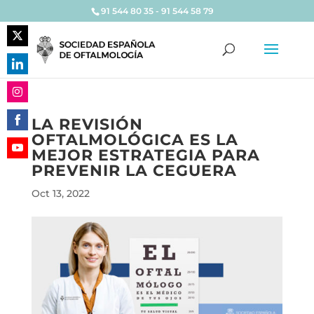
91 544 80 35 - 91 544 58 79
Share
on
Share
Twitter
on
Share
LinkedIn
LA REVISIÓN
on
OFTALMOLÓGICA ES LA
Share
Instagram
MEJOR ESTRATEGIA PARA
on
Share
PREVENIR LA CEGUERA
Facebook
on
Oct 13, 2022
YouTube