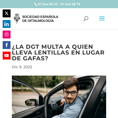
91 544 80 35 - 91 544 58 79
Share
on
Share
Twitter
on
Share
LinkedIn
¿LA DGT MULTA A QUIEN
on
LLEVA LENTILLAS EN LUGAR
Share
Instagram
DE GAFAS?
on
Share
Facebook
Dic 9, 2022
on
YouTube