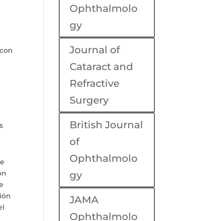
Ophthalmolo
gy
Journal of
 con
Cataract and
Refractive
Surgery
British Journal
s
of
Ophthalmolo
de
ón
gy
e
ción
JAMA
el
Ophthalmolo