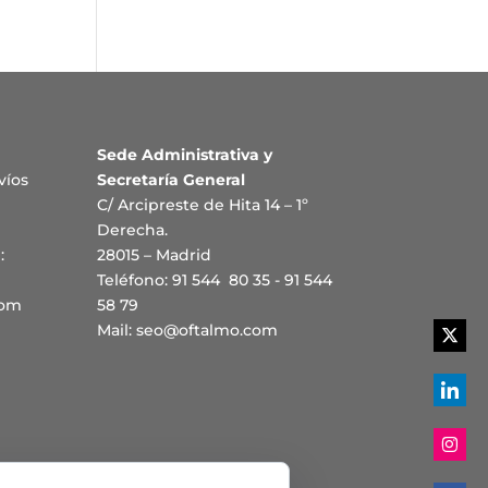
Sede Administrativa y
víos
Secretaría General
C/ Arcipreste de Hita 14 – 1º
Derecha.
:
28015 – Madrid
Teléfono: 91 544 80 35 - 91 544
com
58 79
Mail:
seo@oftalmo.com
Share
on
Twitte
Share
on
Linked
Share