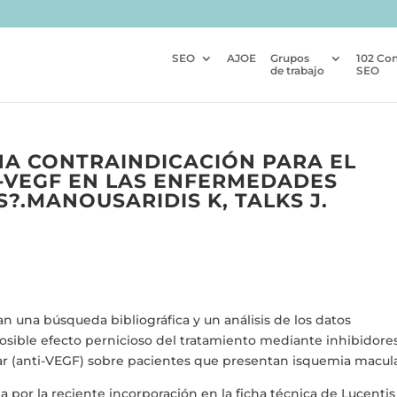
SEO
AJOE
Grupos
102 Co
de trabajo
SEO
NA CONTRAINDICACIÓN PARA EL
-VEGF EN LAS ENFERMEDADES
?.MANOUSARIDIS K, TALKS J.
zan una búsqueda bibliográfica y un análisis de los datos
l posible efecto pernicioso del tratamiento mediante inhibidore
lar (anti-VEGF) sobre pacientes que presentan isquemia macula
a por la reciente incorporación en la ficha técnica de Lucentis