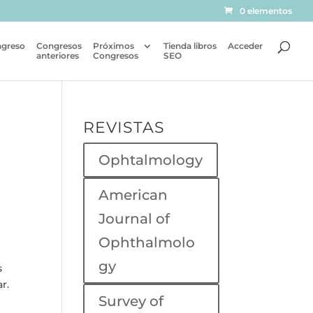
0 elementos
ngreso
Congresos
Próximos
Tienda libros
Acceder
anteriores
Congresos
SEO
REVISTAS
Ophtalmology
American
Journal of
Ophthalmolo
gy
s
r.
Survey of