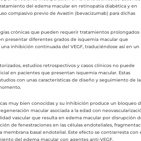
 tratamiento del edema macular en retinopatía diabética y en
 uso compasivo previo de Avastin (bevacizumab) para dichas
ogías crónicas que pueden requerir tratamientos prolongados
en presentar diferentes grados de isquemia macular que
una inhibición continuada del VEGF, traduciéndose así en un
atorizados, estudios retrospectivos y casos clínicos no puede
udicial en pacientes que presentan isquemia macular. Estas
studios con unas características de diseño y seguimiento de la
 momento.
cas muy bien conocidas y su inhibición produce un bloqueo 
degeneración macular asociada a la edad con neovascularizaci
idad vascular que resulta en edema macular por disrupción d
cción de fenestraciones en las células endoteliales, fragmenta
a membrana basal endotelial. Este efecto se contrarresta con 
amiento del edema macular con agentes anti-VEGF.