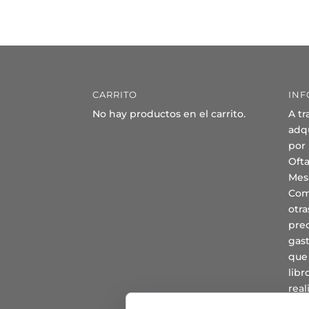
CARRITO
INF
No hay productos en el carrito.
A tr
adqu
por
Oft
Mes
Com
otra
prec
gast
que
lib
real