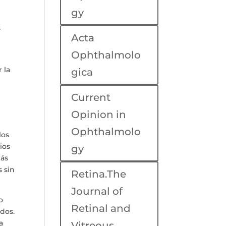
gy
s
Acta
Ophthalmolo
 la
gica
r
Current
Opinion in
Ophthalmolo
los
ios
gy
más
 sin
Retina.The
Journal of
o
Retinal and
ados.
a
Vitreous