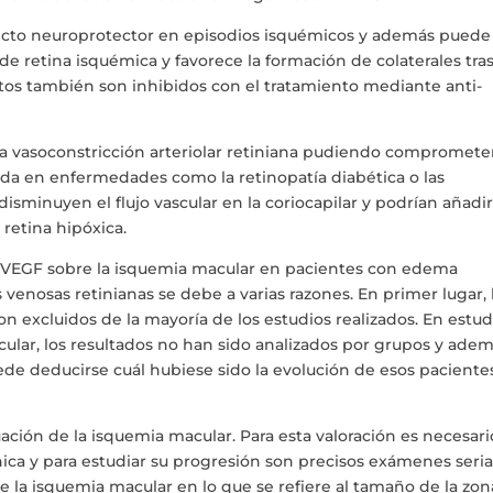
ecto neuroprotector en episodios isquémicos y además puede
 de retina isquémica y favorece la formación de colaterales tra
tos también son inhibidos con el tratamiento mediante anti-
a vasoconstricción arteriolar retiniana pudiendo comprometer
ada en enfermedades como la retinopatía diabética o las
sminuyen el flujo vascular en la coriocapilar y podrían añadi
retina hipóxica.
nti-VEGF sobre la isquemia macular en pacientes con edema
venosas retinianas se debe a varias razones. En primer lugar, 
n excluidos de la mayoría de los estudios realizados. En estud
ular, los resultados no han sido analizados por grupos y ade
de deducirse cuál hubiese sido la evolución de esos pacientes
uación de la isquemia macular. Para esta valoración es necesari
ínica y para estudiar su progresión son precisos exámenes seri
 la isquemia macular en lo que se refiere al tamaño de la zon