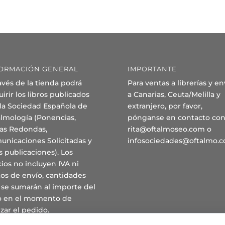
ORMACIÓN GENERAL
IMPORTANTE
avés de la tienda podrá
Para ventas a librerías y en
irir los libros publicados
a Canarias, Ceuta/Melilla y
 la Sociedad Española de
extranjero, por favor,
almología (Ponencias,
pónganse en contacto con
as Redondas,
rita@oftalmoseo.com o
unicaciones Solicitadas y
infosociedades@oftalmo.
s publicaciones). Los
ios no incluyen IVA ni
os de envío, cantidades
 se sumarán al importe del
ro en el momento de
izar el pedido.