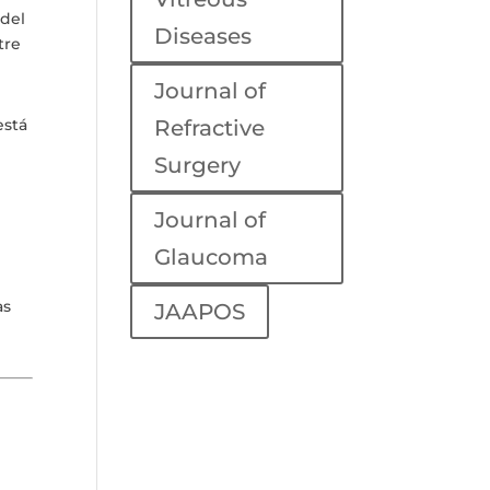
 del
Diseases
tre
Journal of
está
Refractive
Surgery
Journal of
Glaucoma
as
JAAPOS