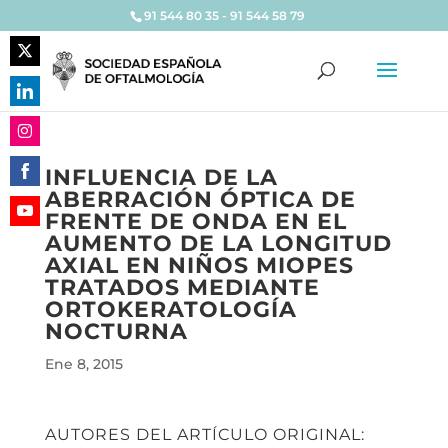
91 544 80 35 - 91 544 58 79
Share
on
Share
Twitter
on
Share
LinkedIn
INFLUENCIA DE LA
on
ABERRACIÓN ÓPTICA DE
Share
Instagram
FRENTE DE ONDA EN EL
on
Share
AUMENTO DE LA LONGITUD
Facebook
on
AXIAL EN NIÑOS MIOPES
YouTube
TRATADOS MEDIANTE
ORTOKERATOLOGÍA
NOCTURNA
Ene 8, 2015
AUTORES DEL ARTÍCULO ORIGINAL: