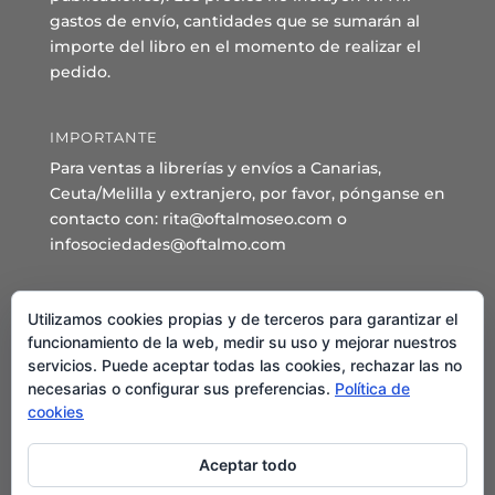
gastos de envío, cantidades que se sumarán al
importe del libro en el momento de realizar el
pedido.
IMPORTANTE
Para ventas a librerías y envíos a Canarias,
Ceuta/Melilla y extranjero, por favor, pónganse en
contacto con: rita@oftalmoseo.com o
infosociedades@oftalmo.com
Sede Administrativa y Secretaría General
Utilizamos cookies propias y de terceros para garantizar el
C/ Arcipreste de Hita 14 – 1º Derecha.
funcionamiento de la web, medir su uso y mejorar nuestros
servicios. Puede aceptar todas las cookies, rechazar las no
28015 – Madrid
necesarias o configurar sus preferencias.
Política de
Teléfono: 91 544 80 35 - 91 544 58 79
cookies
Mail:
seo@oftalmo.com
Aceptar todo