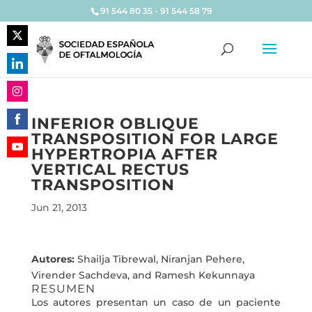
91 544 80 35 - 91 544 58 79
Share
on
Share
Twitter
on
Share
LinkedIn
INFERIOR OBLIQUE
on
TRANSPOSITION FOR LARGE
Share
Instagram
HYPERTROPIA AFTER
on
Share
VERTICAL RECTUS
Facebook
on
TRANSPOSITION
YouTube
Jun 21, 2013
Autores:
Shailja Tibrewal, Niranjan Pehere,
Virender Sachdeva, and Ramesh Kekunnaya
RESUMEN
Los autores presentan un caso de un paciente