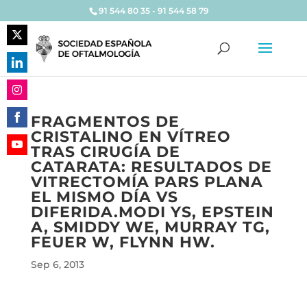
91 544 80 35 - 91 544 58 79
Share
on
Share
Twitter
on
Share
LinkedIn
FRAGMENTOS DE
on
CRISTALINO EN VÍTREO
Share
Instagram
TRAS CIRUGÍA DE
on
Share
CATARATA: RESULTADOS DE
Facebook
on
VITRECTOMÍA PARS PLANA
YouTube
EL MISMO DÍA VS
DIFERIDA.MODI YS, EPSTEIN
A, SMIDDY WE, MURRAY TG,
FEUER W, FLYNN HW.
Sep 6, 2013