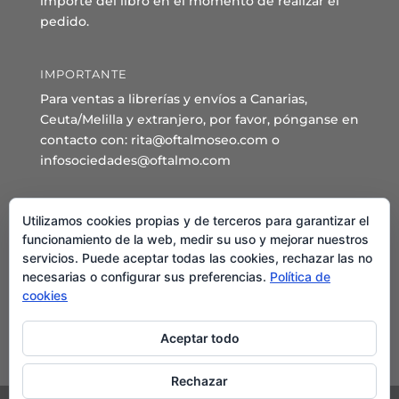
importe del libro en el momento de realizar el
pedido.
IMPORTANTE
Para ventas a librerías y envíos a Canarias,
Ceuta/Melilla y extranjero, por favor, pónganse en
contacto con: rita@oftalmoseo.com o
infosociedades@oftalmo.com
Sede Administrativa y Secretaría General
Utilizamos cookies propias y de terceros para garantizar el
C/ Arcipreste de Hita 14 – 1º Derecha.
funcionamiento de la web, medir su uso y mejorar nuestros
servicios. Puede aceptar todas las cookies, rechazar las no
28015 – Madrid
necesarias o configurar sus preferencias.
Política de
Teléfono: 91 544 80 35 - 91 544 58 79
cookies
Mail:
seo@oftalmo.com
Aceptar todo
Rechazar