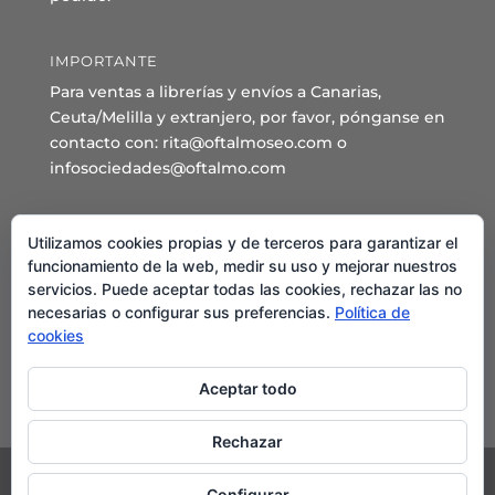
IMPORTANTE
Para ventas a librerías y envíos a Canarias,
Ceuta/Melilla y extranjero, por favor, pónganse en
contacto con: rita@oftalmoseo.com o
infosociedades@oftalmo.com
Sede Administrativa y Secretaría General
Utilizamos cookies propias y de terceros para garantizar el
C/ Arcipreste de Hita 14 – 1º Derecha.
funcionamiento de la web, medir su uso y mejorar nuestros
servicios. Puede aceptar todas las cookies, rechazar las no
28015 – Madrid
necesarias o configurar sus preferencias.
Política de
Teléfono: 91 544 80 35 - 91 544 58 79
cookies
Mail:
seo@oftalmo.com
Aceptar todo
Rechazar
Configurar