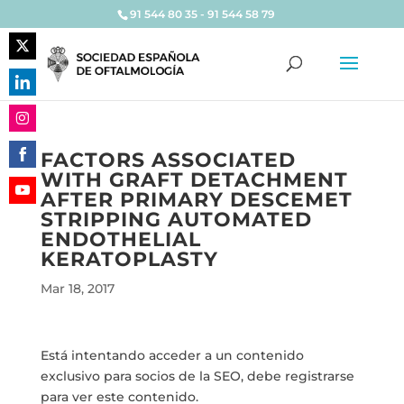
91 544 80 35 - 91 544 58 79
Share
on
Share
Twitter
on
Share
LinkedIn
FACTORS ASSOCIATED
on
WITH GRAFT DETACHMENT
Share
Instagram
AFTER PRIMARY DESCEMET
on
Share
STRIPPING AUTOMATED
Facebook
on
ENDOTHELIAL
YouTube
KERATOPLASTY
Mar 18, 2017
Está intentando acceder a un contenido
exclusivo para socios de la SEO, debe registrarse
para ver este contenido.