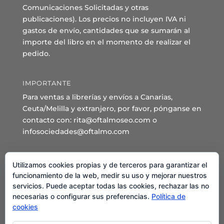
Comunicaciones Solicitadas y otras
publicaciones). Los precios no incluyen IVA ni
gastos de envío, cantidades que se sumarán al
importe del libro en el momento de realizar el
pedido.
IMPORTANTE
Para ventas a librerías y envíos a Canarias,
Ceuta/Melilla y extranjero, por favor, pónganse en
contacto con: rita@oftalmoseo.com o
infosociedades@oftalmo.com
Sede Administrativa y Secretaría General
Utilizamos cookies propias y de terceros para garantizar el
C/ Arcipreste de Hita 14 – 1º Derecha.
funcionamiento de la web, medir su uso y mejorar nuestros
servicios. Puede aceptar todas las cookies, rechazar las no
28015 – Madrid
necesarias o configurar sus preferencias.
Política de
Teléfono: 91 544 80 35 - 91 544 58 79
cookies
Mail:
seo@oftalmo.com