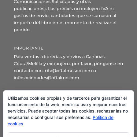
Comunicaciones Solicitadas y otras
publicaciones). Los precios no incluyen IVA ni
gastos de envío, cantidades que se sumarán al
importe del libro en el momento de realizar el
pedido.
IMPORTANTE
Para ventas a librerías y envíos a Canarias,
Ceuta/Melilla y extranjero, por favor, pónganse en
contacto con: rita@oftalmoseo.com o
infosociedades@oftalmo.com
Sede Administrativa y Secretaría General
Utilizamos cookies propias y de terceros para garantizar el
C/ Arcipreste de Hita 14 – 1º Derecha.
funcionamiento de la web, medir su uso y mejorar nuestros
servicios. Puede aceptar todas las cookies, rechazar las no
28015 – Madrid
necesarias o configurar sus preferencias.
Política de
Teléfono: 91 544 80 35 - 91 544 58 79
cookies
Mail:
seo@oftalmo.com