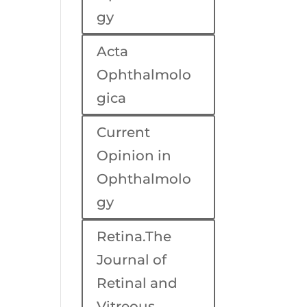
gy
Acta
Ophthalmolo
gica
Current
Opinion in
Ophthalmolo
gy
Retina.The
Journal of
Retinal and
Vitreous