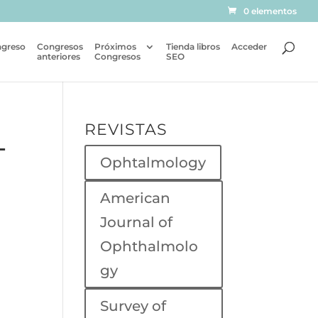
0 elementos
ngreso
Congresos
Próximos
Tienda libros
Acceder
anteriores
Congresos
SEO
REVISTAS
L
Ophtalmology
American
Journal of
Ophthalmolo
gy
Survey of