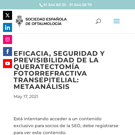
91 544 80 35 - 91 544 58 79
Share
on
Share
Twitter
on
Share
LinkedIn
EFICACIA, SEGURIDAD Y
on
PREVISIBILIDAD DE LA
Share
Instagram
QUERATECTOMÍA
on
Share
FOTORREFRACTIVA
Facebook
on
TRANSEPITELIAL:
YouTube
METAANÁLISIS
May 17, 2021
Está intentando acceder a un contenido
exclusivo para socios de la SEO, debe registrarse
para ver este contenido.