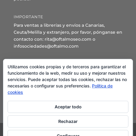
IMPORTANTE
Para ventas a librerías y envíos a Canarias,
Ceuta/Melilla y extranjero, por favor, pónganse en
contacto con: rita@oftalmoseo.com o
infosociedades@oftalmo.com
Sede Administrativa y Secretaría General
Utilizamos cookies propias y de terceros para garantizar el
C/ Arcipreste de Hita 14 – 1º Derecha.
funcionamiento de la web, medir su uso y mejorar nuestros
servicios. Puede aceptar todas las cookies, rechazar las no
28015 – Madrid
necesarias o configurar sus preferencias.
Política de
Teléfono: 91 544 80 35 - 91 544 58 79
cookies
Mail:
seo@oftalmo.com
Aceptar todo
Rechazar
Configurar