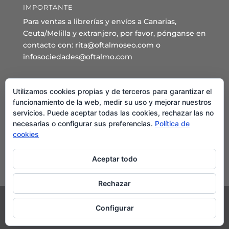
IMPORTANTE
Para ventas a librerías y envíos a Canarias,
Ceuta/Melilla y extranjero, por favor, pónganse en
contacto con: rita@oftalmoseo.com o
infosociedades@oftalmo.com
Sede Administrativa y Secretaría General
Utilizamos cookies propias y de terceros para garantizar el
C/ Arcipreste de Hita 14 – 1º Derecha.
funcionamiento de la web, medir su uso y mejorar nuestros
servicios. Puede aceptar todas las cookies, rechazar las no
28015 – Madrid
necesarias o configurar sus preferencias.
Política de
Teléfono: 91 544 80 35 - 91 544 58 79
cookies
Mail:
seo@oftalmo.com
Aceptar todo
Rechazar
Configurar
©2024 Sociedad Española de Oftalmología