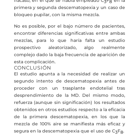
fracaso, en el que se había empleado C
F
en la
3
8
primera y segunda descematopexia y un caso de
bloqueo pupilar, con la misma mezcla.
No es posible, por el bajo número de pacientes,
encontrar diferencias significativas entre ambas
mezclas, para lo que haría falta un estudio
prospectivo aleatorizado, algo realmente
complejo dado la baja frecuencia de aparición de
esta complicación.
CONCLUSIÓN
El estudio apunta a la necesidad de realizar un
segundo intento de descematopexia antes de
proceder con un trasplante endotelial tras
desprendimiento de la MD. Del mismo modo,
refuerza (aunque sin significación) los resultados
obtenidos en otros estudios respecto a la eficacia
de la primera descematopexia, en los que la
mezcla de 100% aire se manifiesta más eficaz y
segura en la descematopexia que el uso de C
F
.
3
8