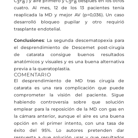
C
F
) y aire primero y C
F
después en los otros
3
8
3
8
cuatro. Al mes, 12 de los 13 pacientes tenía
reaplicada la MD y mejor AV (p=0,036). Un caso
desarrolló bloqueo pupilar y otro requirió
trasplante endotelial.
Conclusiones
: La segunda descematopexia para
el desprendimiento de Descemet post-cirugía
de catarata consigue buenos resultados
anatómicos y visuales y es una buena alternativa
previa a la queratoplastia.
COMENTARIO
El desprendimiento de MD tras cirugía de
catarata es una rara complicación que puede
comprometer la visión del paciente. Sigue
habiendo controversia sobre que solución
emplear para la reposición de la MD con gas en
la cámara anterior, aunque el aire es una buena
opción en el primer intento, con una tasa de
éxito del 95%. Lo autores pretenden dar
respuesta a que solución usar y que resultados