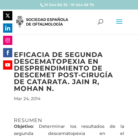
91 544 80 35 - 91 544 58 79
Share
on
Share
Twitter
on
Share
LinkedIn
EFICACIA DE SEGUNDA
on
DESCEMATOPEXIA EN
Share
Instagram
DESPRENDIMIENTO DE
on
Share
DESCEMET POST-CIRUGÍA
Facebook
on
DE CATARATA. JAIN R,
YouTube
MOHAN N.
Mar 24, 2014
RESUMEN
Objetivo
: Determinar los resultados de la
segunda descematopexia en el