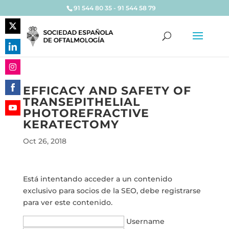
91 544 80 35 - 91 544 58 79
Share
on
Share
Twitter
on
Share
LinkedIn
EFFICACY AND SAFETY OF
on
TRANSEPITHELIAL
Share
Instagram
PHOTOREFRACTIVE
on
Share
KERATECTOMY
Facebook
on
Oct 26, 2018
YouTube
Está intentando acceder a un contenido
exclusivo para socios de la SEO, debe registrarse
para ver este contenido.
Username