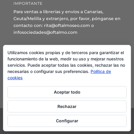
IMPORTANTE
Para ventas a librerías y envíos a Canarias,
Ceuta/Melilla y extranjero, por favor, pónganse en
contacto con: rita@oftalmoseo.com o
infosociedades@oftalmo.com
Sede Administrativa y Secretaría General
Utilizamos cookies propias y de terceros para garantizar el
C/ Arcipreste de Hita 14 – 1º Derecha.
funcionamiento de la web, medir su uso y mejorar nuestros
servicios. Puede aceptar todas las cookies, rechazar las no
28015 – Madrid
necesarias o configurar sus preferencias.
Política de
Teléfono: 91 544 80 35 - 91 544 58 79
cookies
Mail:
seo@oftalmo.com
Aceptar todo
Rechazar
Configurar
©2024 Sociedad Española de Oftalmología