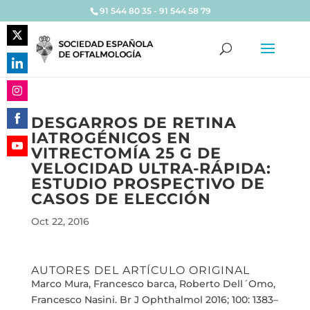
91 544 80 35 - 91 544 58 79
Share
on
Share
Twitter
on
Share
LinkedIn
DESGARROS DE RETINA
on
IATROGÉNICOS EN
Share
Instagram
VITRECTOMÍA 25 G DE
on
Share
VELOCIDAD ULTRA-RÁPIDA:
Facebook
on
ESTUDIO PROSPECTIVO DE
YouTube
CASOS DE ELECCIÓN
Oct 22, 2016
AUTORES DEL ARTÍCULO ORIGINAL
Marco Mura, Francesco barca, Roberto Dell´Omo,
Francesco Nasini. Br J Ophthalmol 2016; 100: 1383–