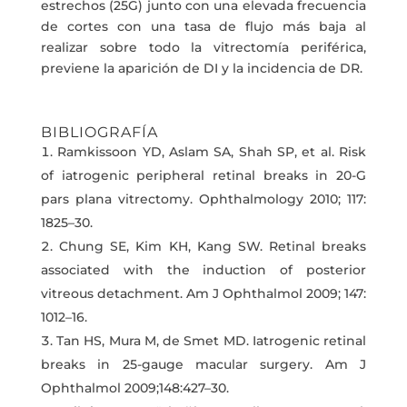
estrechos (25G) junto con una elevada frecuencia
de cortes con una tasa de flujo más baja al
realizar sobre todo la vitrectomía periférica,
previene la aparición de DI y la incidencia de DR.
BIBLIOGRAFÍA
Ramkissoon YD, Aslam SA, Shah SP, et al. Risk
of iatrogenic peripheral retinal breaks in 20-G
pars plana vitrectomy. Ophthalmology 2010; 117:
1825–30.
Chung SE, Kim KH, Kang SW. Retinal breaks
associated with the induction of posterior
vitreous detachment. Am J Ophthalmol 2009; 147:
1012–16.
Tan HS, Mura M, de Smet MD. Iatrogenic retinal
breaks in 25-gauge macular surgery. Am J
Ophthalmol 2009;148:427–30.