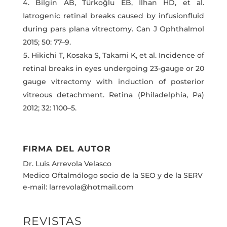
Bilgin AB, Türkoğlu EB, Ilhan HD, et al.
Iatrogenic retinal breaks caused by infusionfluid
during pars plana vitrectomy. Can J Ophthalmol
2015; 50: 77–9.
Hikichi T, Kosaka S, Takami K, et al. Incidence of
retinal breaks in eyes undergoing 23-gauge or 20
gauge vitrectomy with induction of posterior
vitreous detachment. Retina (Philadelphia, Pa)
2012; 32: 1100–5.
FIRMA DEL AUTOR
Dr. Luis Arrevola Velasco
Medico Oftalmólogo socio de la SEO y de la SERV
e-mail: larrevola@hotmail.com
REVISTAS