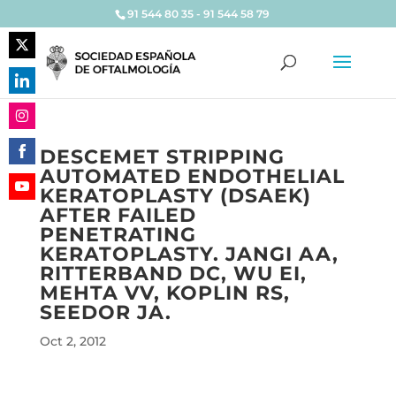
91 544 80 35 - 91 544 58 79
Share
on
Share
Twitter
on
Share
LinkedIn
DESCEMET STRIPPING
on
AUTOMATED ENDOTHELIAL
Share
Instagram
KERATOPLASTY (DSAEK)
on
Share
AFTER FAILED
Facebook
on
PENETRATING
YouTube
KERATOPLASTY. JANGI AA,
RITTERBAND DC, WU EI,
MEHTA VV, KOPLIN RS,
SEEDOR JA.
Oct 2, 2012