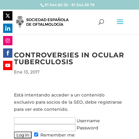
91 544 80 35 - 91 544 58 79
Share
on
Share
Twitter
on
Share
LinkedIn
CONTROVERSIES IN OCULAR
on
TUBERCULOSIS
Share
Instagram
on
Ene 13, 2017
Share
Facebook
on
YouTube
Está intentando acceder a un contenido
exclusivo para socios de la SEO, debe registrarse
para ver este contenido.
Username
Password
Remember me