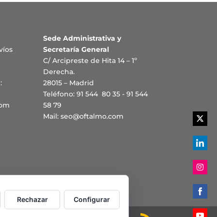
Sede Administrativa y
víos
Secretaría General
C/ Arcipreste de Hita 14 – 1º
Derecha.
:
28015 – Madrid
Teléfono: 91 544 80 35 - 91 544
com
58 79
Mail:
seo@oftalmo.com
Share
on
Twitte
Share
on
Linked
Share
on
Rechazar
Configurar
Instag
Share
on