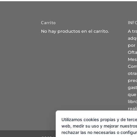
Carrito
INF
No hay productos en el carrito.
A tr
adqu
por
Oft
Mes
Com
otra
prec
gast
que
lib
real
Utilizamos cookies propias y de terce
web, medir su uso y mejorar nuestros
rechazar las no necesarias o configu