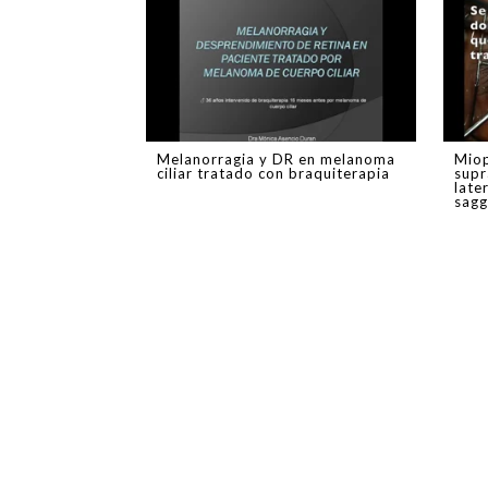
Melanorragia y DR en melanoma
Miop
ciliar tratado con braquiterapia
supr
late
sagg