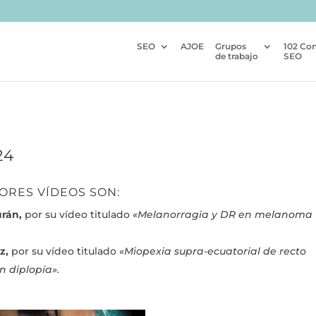
SEO
AJOE
Grupos
102 Co
de trabajo
SEO
24
ORES VÍDEOS SON:
rán,
por su vídeo titulado
«Melanorragia y DR en melanoma
nz,
por su vídeo titulado
«Miopexia supra-ecuatorial de recto
n diplopía».