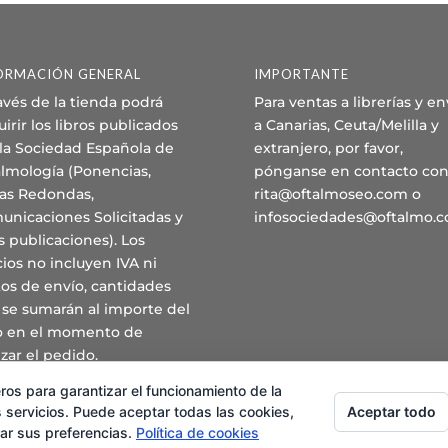
ORMACIÓN GENERAL
IMPORTANTE
avés de la tienda podrá
Para ventas a librerías y en
irir los libros publicados
a Canarias, Ceuta/Melilla y
 la Sociedad Española de
extranjero, por favor,
almología (Ponencias,
pónganse en contacto con
as Redondas,
rita@oftalmoseo.com o
unicaciones Solicitadas y
infosociedades@oftalmo.
s publicaciones). Los
ios no incluyen IVA ni
os de envío, cantidades
 se sumarán al importe del
ro en el momento de
izar el pedido.
ros para garantizar el funcionamiento de la
Aceptar todo
 servicios. Puede aceptar todas las cookies,
rar sus preferencias.
Política de cookies