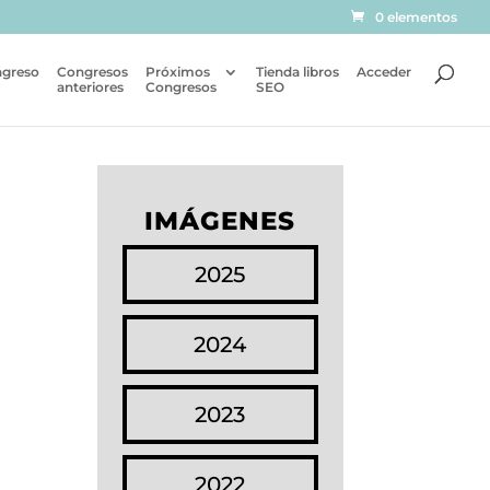
0 elementos
ngreso
Congresos
Próximos
Tienda libros
Acceder
anteriores
Congresos
SEO
IMÁGENES
2025
2024
2023
2022