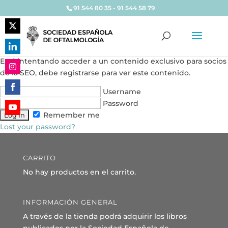
91 544 80 35 - 91 544 58 79
Share
on
Share
Está intentando acceder a un contenido exclusivo para socios
Twitter
on
de la SEO, debe registrarse para ver este contenido.
Share
LinkedIn
on
Username
Share
Instagram
Password
on
Remember me
Share
Facebook
Lost your password?
on
YouTube
CARRITO
No hay productos en el carrito.
INFORMACIÓN GENERAL
A través de la tienda podrá adquirir los libros