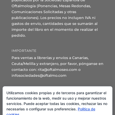
publicados por la Sociedad Española de
Oftalmología (Ponencias, Mesas Redondas,
Comunicaciones Solicitadas y otras
publicaciones). Los precios no incluyen IVA ni
gastos de envío, cantidades que se sumarán al
importe del libro en el momento de realizar el
pedido.
IMPORTANTE
Para ventas a librerías y envíos a Canarias,
Ceuta/Melilla y extranjero, por favor, pónganse en
contacto con: rita@oftalmoseo.com o
infosociedades@oftalmo.com
Sede Administrativa y Secretaría General
Utilizamos cookies propias y de terceros para garantizar el
C/ Arcipreste de Hita 14 – 1º Derecha.
funcionamiento de la web, medir su uso y mejorar nuestros
servicios. Puede aceptar todas las cookies, rechazar las no
28015 – Madrid
necesarias o configurar sus preferencias.
Política de
Teléfono: 91 544 80 35 - 91 544 58 79
cookies