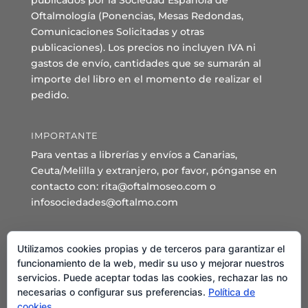
publicados por la Sociedad Española de
Oftalmología (Ponencias, Mesas Redondas,
Comunicaciones Solicitadas y otras
publicaciones). Los precios no incluyen IVA ni
gastos de envío, cantidades que se sumarán al
importe del libro en el momento de realizar el
pedido.
IMPORTANTE
Para ventas a librerías y envíos a Canarias,
Ceuta/Melilla y extranjero, por favor, pónganse en
contacto con: rita@oftalmoseo.com o
infosociedades@oftalmo.com
Sede Administrativa y Secretaría General
Utilizamos cookies propias y de terceros para garantizar el
C/ Arcipreste de Hita 14 – 1º Derecha.
funcionamiento de la web, medir su uso y mejorar nuestros
servicios. Puede aceptar todas las cookies, rechazar las no
28015 – Madrid
necesarias o configurar sus preferencias.
Política de
Teléfono: 91 544 80 35 - 91 544 58 79
cookies