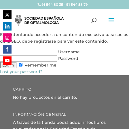
91 544 80 35 - 91 544 58 79
Share
on
Share
Está intentando acceder a un contenido exclusivo para socios
Twitter
on
de la SEO, debe registrarse para ver este contenido.
Share
LinkedIn
on
Username
Share
Instagram
Password
on
Remember me
Share
Facebook
Lost your password?
on
YouTube
CARRITO
No hay productos en el carrito.
INFORMACIÓN GENERAL
A través de la tienda podrá adquirir los libros