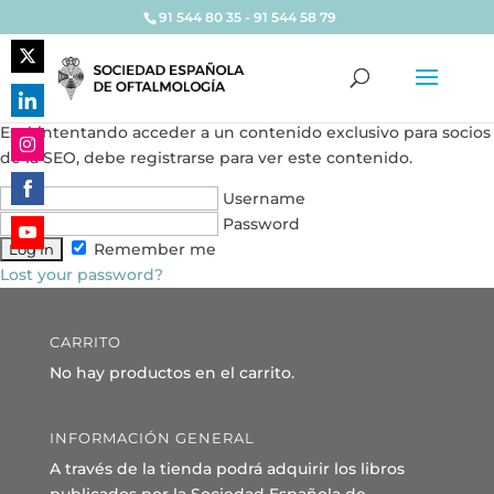
91 544 80 35 - 91 544 58 79
Share
on
Share
Está intentando acceder a un contenido exclusivo para socios
Twitter
on
de la SEO, debe registrarse para ver este contenido.
Share
LinkedIn
on
Username
Share
Instagram
Password
on
Remember me
Share
Facebook
Lost your password?
on
YouTube
CARRITO
No hay productos en el carrito.
INFORMACIÓN GENERAL
A través de la tienda podrá adquirir los libros