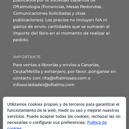
publicados por la Sociedad Española de
Oftalmología (Ponencias, Mesas Redondas,
Comunicaciones Solicitadas y otras
publicaciones). Los precios no incluyen IVA ni
gastos de envío, cantidades que se sumarán al
importe del libro en el momento de realizar el
pedido.
IMPORTANTE
Para ventas a librerías y envíos a Canarias,
Ceuta/Melilla y extranjero, por favor, pónganse en
contacto con: rita@oftalmoseo.com o
infosociedades@oftalmo.com
Sede Administrativa y Secretaría General
Utilizamos cookies propias y de terceros para garantizar el
C/ Arcipreste de Hita 14 – 1º Derecha.
funcionamiento de la web, medir su uso y mejorar nuestros
servicios. Puede aceptar todas las cookies, rechazar las no
28015 – Madrid
necesarias o configurar sus preferencias.
Política de
Teléfono: 91 544 80 35 - 91 544 58 79
cookies