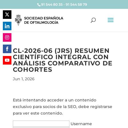
91 544 80 35 - 91 544 58 79
Share
on
Share
Twitter
on
Share
LinkedIn
CL-2026-06 (JRS) RESUMEN
on
CIENTÍFICO INTEGRAL CON
Share
Instagram
ANÁLISIS COMPARATIVO DE
on
Share
COHORTES
Facebook
on
Jun 1, 2026
YouTube
Está intentando acceder a un contenido
exclusivo para socios de la SEO, debe registrarse
para ver este contenido.
Username