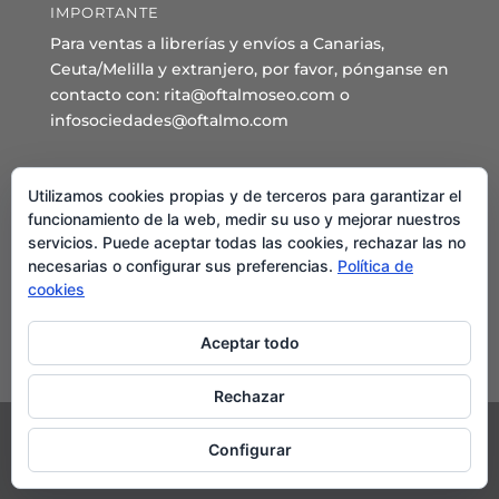
IMPORTANTE
Para ventas a librerías y envíos a Canarias,
Ceuta/Melilla y extranjero, por favor, pónganse en
contacto con: rita@oftalmoseo.com o
infosociedades@oftalmo.com
Sede Administrativa y Secretaría General
Utilizamos cookies propias y de terceros para garantizar el
C/ Arcipreste de Hita 14 – 1º Derecha.
funcionamiento de la web, medir su uso y mejorar nuestros
servicios. Puede aceptar todas las cookies, rechazar las no
28015 – Madrid
necesarias o configurar sus preferencias.
Política de
Teléfono: 91 544 80 35 - 91 544 58 79
cookies
Mail:
seo@oftalmo.com
Aceptar todo
Rechazar
Configurar
©2024 Sociedad Española de Oftalmología