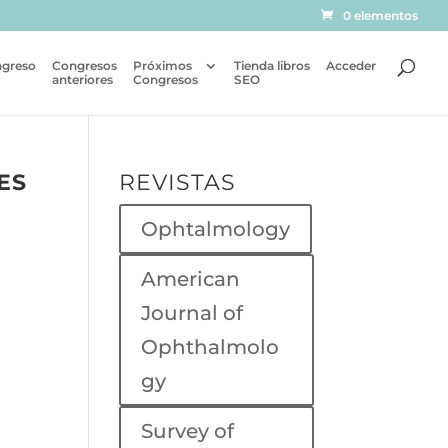
0 elementos
ngreso
Congresos
Próximos
Tienda libros
Acceder
anteriores
Congresos
SEO
ES
REVISTAS
Ophtalmology
American
Journal of
Ophthalmolo
gy
Survey of