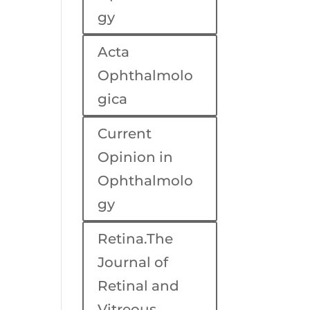
gy
Acta
Ophthalmolo
gica
Current
Opinion in
Ophthalmolo
gy
Retina.The
Journal of
Retinal and
Vitreous