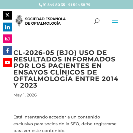
91 544 80 35 - 91 544 58 79
Share
on
Share
Twitter
on
Share
LinkedIn
CL-2026-05 (BJO) USO DE
on
RESULTADOS INFORMADOS
Share
Instagram
POR LOS PACIENTES EN
on
Share
ENSAYOS CLÍNICOS DE
Facebook
on
OFTALMOLOGÍA ENTRE 2014
YouTube
Y 2023
May 1, 2026
Está intentando acceder a un contenido
exclusivo para socios de la SEO, debe registrarse
para ver este contenido.