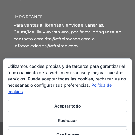
IMPORTANTE
Para ventas a librerías y envíos a Canarias,
Ceuta/Melilla y extranjero, por favor, pónganse en
contacto con: rita@oftalmoseo.com o
infosociedades@oftalmo.com
Sede Administrativa y Secretaría General
Utilizamos cookies propias y de terceros para garantizar el
C/ Arcipreste de Hita 14 – 1º Derecha.
funcionamiento de la web, medir su uso y mejorar nuestros
servicios. Puede aceptar todas las cookies, rechazar las no
28015 – Madrid
necesarias o configurar sus preferencias.
Política de
Teléfono: 91 544 80 35 - 91 544 58 79
cookies
Mail:
seo@oftalmo.com
Aceptar todo
Rechazar
Configurar