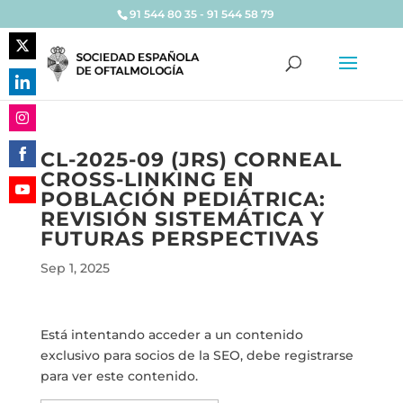
91 544 80 35 - 91 544 58 79
Share
on
Share
Twitter
on
Share
LinkedIn
CL-2025-09 (JRS) CORNEAL
on
CROSS-LINKING EN
Share
Instagram
POBLACIÓN PEDIÁTRICA:
on
Share
REVISIÓN SISTEMÁTICA Y
Facebook
on
FUTURAS PERSPECTIVAS
YouTube
Sep 1, 2025
Está intentando acceder a un contenido
exclusivo para socios de la SEO, debe registrarse
para ver este contenido.