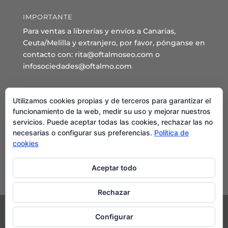
IMPORTANTE
Para ventas a librerías y envíos a Canarias,
Ceuta/Melilla y extranjero, por favor, pónganse en
contacto con: rita@oftalmoseo.com o
infosociedades@oftalmo.com
Sede Administrativa y Secretaría General
Utilizamos cookies propias y de terceros para garantizar el
C/ Arcipreste de Hita 14 – 1º Derecha.
funcionamiento de la web, medir su uso y mejorar nuestros
servicios. Puede aceptar todas las cookies, rechazar las no
28015 – Madrid
necesarias o configurar sus preferencias.
Política de
Teléfono: 91 544 80 35 - 91 544 58 79
cookies
Mail:
seo@oftalmo.com
Aceptar todo
Rechazar
Configurar
©2024 Sociedad Española de Oftalmología