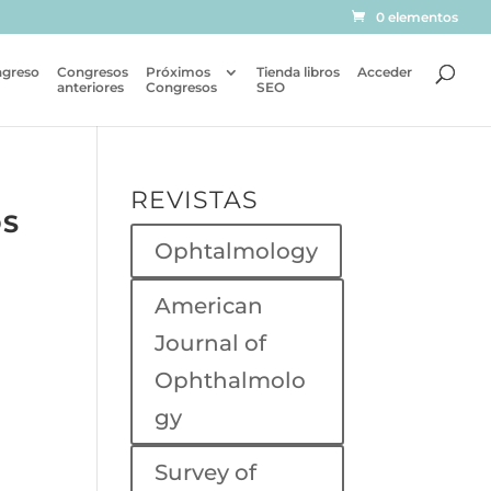
0 elementos
ngreso
Congresos
Próximos
Tienda libros
Acceder
anteriores
Congresos
SEO
REVISTAS
OS
Ophtalmology
American
Journal of
Ophthalmolo
gy
Survey of