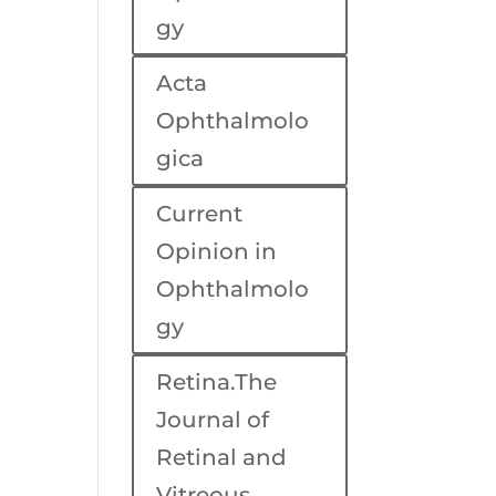
gy
Acta
Ophthalmolo
gica
Current
Opinion in
Ophthalmolo
gy
Retina.The
Journal of
Retinal and
Vitreous