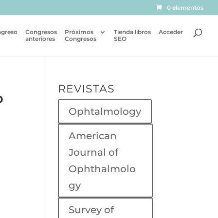
0 elementos
ngreso
Congresos
Próximos
Tienda libros
Acceder
anteriores
Congresos
SEO
REVISTAS
O
Ophtalmology
American
Journal of
Ophthalmolo
gy
Survey of