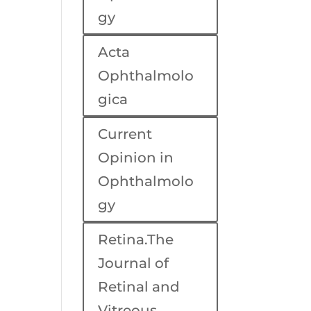
gy
Acta
Ophthalmolo
gica
Current
Opinion in
Ophthalmolo
gy
Retina.The
Journal of
Retinal and
Vitreous