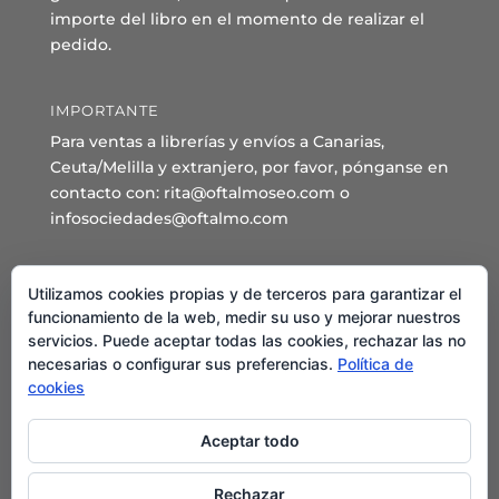
importe del libro en el momento de realizar el
pedido.
IMPORTANTE
Para ventas a librerías y envíos a Canarias,
Ceuta/Melilla y extranjero, por favor, pónganse en
contacto con: rita@oftalmoseo.com o
infosociedades@oftalmo.com
Sede Administrativa y Secretaría General
Utilizamos cookies propias y de terceros para garantizar el
C/ Arcipreste de Hita 14 – 1º Derecha.
funcionamiento de la web, medir su uso y mejorar nuestros
servicios. Puede aceptar todas las cookies, rechazar las no
28015 – Madrid
necesarias o configurar sus preferencias.
Política de
Teléfono: 91 544 80 35 - 91 544 58 79
cookies
Mail:
seo@oftalmo.com
Aceptar todo
Rechazar