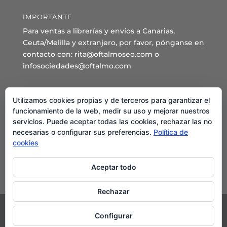
IMPORTANTE
Para ventas a librerías y envíos a Canarias,
Ceuta/Melilla y extranjero, por favor, pónganse en
contacto con: rita@oftalmoseo.com o
infosociedades@oftalmo.com
Sede Administrativa y Secretaría General
Utilizamos cookies propias y de terceros para garantizar el
C/ Arcipreste de Hita 14 – 1º Derecha.
funcionamiento de la web, medir su uso y mejorar nuestros
servicios. Puede aceptar todas las cookies, rechazar las no
28015 – Madrid
necesarias o configurar sus preferencias.
Política de
Teléfono: 91 544 80 35 - 91 544 58 79
cookies
Mail:
seo@oftalmo.com
Aceptar todo
Rechazar
Configurar
©2024 Sociedad Española de Oftalmología