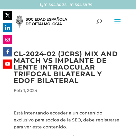
91 544 80 35 - 91 544 58 79
Share
on
Share
Twitter
on
Share
LinkedIn
CL-2024-02 (JCRS) MIX AND
on
MATCH VS IMPLANTE DE
Share
Instagram
LENTE INTRAOCULAR
on
Share
TRIFOCAL BILATERAL Y
Facebook
on
EDOF BILATERAL
YouTube
Feb 1, 2024
Está intentando acceder a un contenido
exclusivo para socios de la SEO, debe registrarse
para ver este contenido.