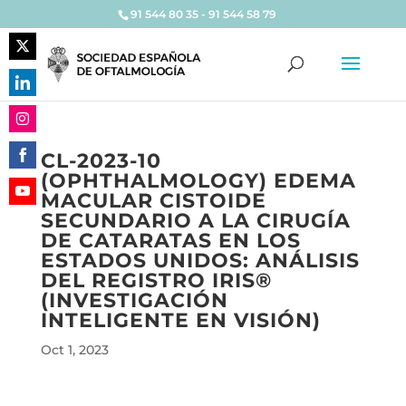
91 544 80 35 - 91 544 58 79
Share
on
Share
Twitter
on
Share
LinkedIn
CL-2023-10
on
(OPHTHALMOLOGY) EDEMA
Share
Instagram
MACULAR CISTOIDE
on
Share
SECUNDARIO A LA CIRUGÍA
Facebook
on
DE CATARATAS EN LOS
YouTube
ESTADOS UNIDOS: ANÁLISIS
DEL REGISTRO IRIS®
(INVESTIGACIÓN
INTELIGENTE EN VISIÓN)
Oct 1, 2023