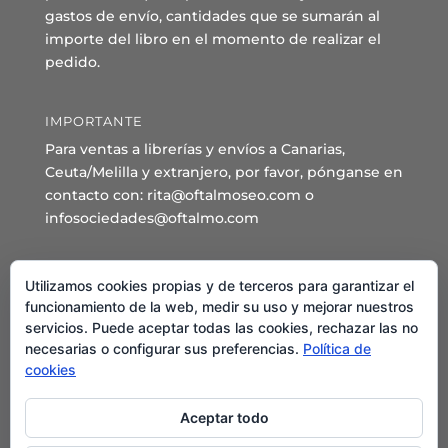
gastos de envío, cantidades que se sumarán al
importe del libro en el momento de realizar el
pedido.
IMPORTANTE
Para ventas a librerías y envíos a Canarias,
Ceuta/Melilla y extranjero, por favor, pónganse en
contacto con: rita@oftalmoseo.com o
infosociedades@oftalmo.com
Sede Administrativa y Secretaría General
Utilizamos cookies propias y de terceros para garantizar el
C/ Arcipreste de Hita 14 – 1º Derecha.
funcionamiento de la web, medir su uso y mejorar nuestros
servicios. Puede aceptar todas las cookies, rechazar las no
28015 – Madrid
necesarias o configurar sus preferencias.
Política de
Teléfono: 91 544 80 35 - 91 544 58 79
cookies
Mail:
seo@oftalmo.com
Aceptar todo