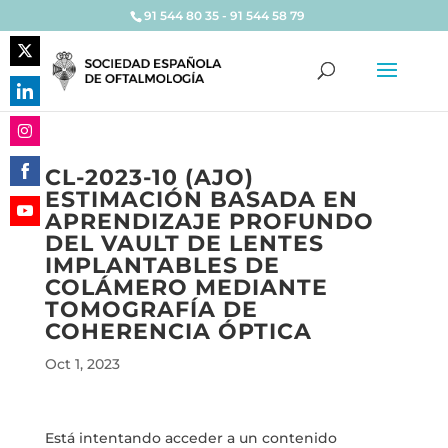
91 544 80 35 - 91 544 58 79
Share
on
Share
Twitter
on
Share
LinkedIn
CL-2023-10 (AJO)
on
ESTIMACIÓN BASADA EN
Share
Instagram
APRENDIZAJE PROFUNDO
on
Share
DEL VAULT DE LENTES
Facebook
on
IMPLANTABLES DE
YouTube
COLÁMERO MEDIANTE
TOMOGRAFÍA DE
COHERENCIA ÓPTICA
Oct 1, 2023
Está intentando acceder a un contenido