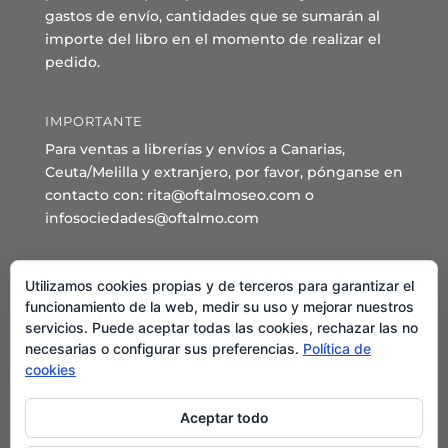
gastos de envío, cantidades que se sumarán al
importe del libro en el momento de realizar el
pedido.
IMPORTANTE
Para ventas a librerías y envíos a Canarias,
Ceuta/Melilla y extranjero, por favor, pónganse en
contacto con: rita@oftalmoseo.com o
infosociedades@oftalmo.com
Sede Administrativa y Secretaría General
Utilizamos cookies propias y de terceros para garantizar el
C/ Arcipreste de Hita 14 – 1º Derecha.
funcionamiento de la web, medir su uso y mejorar nuestros
servicios. Puede aceptar todas las cookies, rechazar las no
28015 – Madrid
necesarias o configurar sus preferencias.
Política de
Teléfono: 91 544 80 35 - 91 544 58 79
cookies
Mail:
seo@oftalmo.com
Aceptar todo