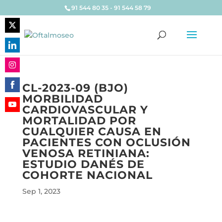
91 544 80 35 - 91 544 58 79
Share
on
Share
Twitter
on
Share
LinkedIn
CL-2023-09 (BJO)
on
MORBILIDAD
Share
Instagram
CARDIOVASCULAR Y
on
Share
MORTALIDAD POR
Facebook
on
CUALQUIER CAUSA EN
YouTube
PACIENTES CON OCLUSIÓN
VENOSA RETINIANA:
ESTUDIO DANÉS DE
COHORTE NACIONAL
Sep 1, 2023