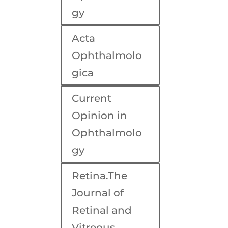
gy
Acta
Ophthalmolo
gica
Current
Opinion in
Ophthalmolo
gy
Retina.The
Journal of
Retinal and
Vitreous