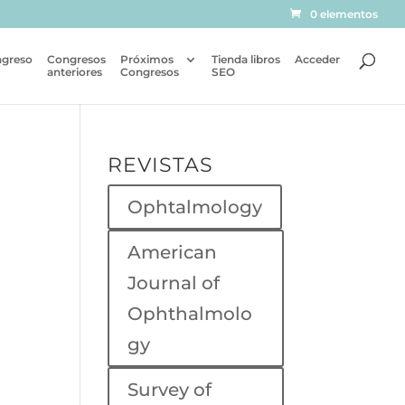
0 elementos
ngreso
Congresos
Próximos
Tienda libros
Acceder
anteriores
Congresos
SEO
REVISTAS
Ophtalmology
American
Journal of
Ophthalmolo
gy
Survey of