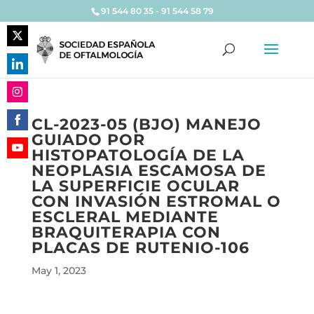
91 544 80 35 - 91 544 58 79
Share
on
Share
Twitter
on
Share
LinkedIn
CL-2023-05 (BJO) MANEJO
on
GUIADO POR
Share
Instagram
HISTOPATOLOGÍA DE LA
on
Share
NEOPLASIA ESCAMOSA DE
Facebook
on
LA SUPERFICIE OCULAR
YouTube
CON INVASIÓN ESTROMAL O
ESCLERAL MEDIANTE
BRAQUITERAPIA CON
PLACAS DE RUTENIO-106
May 1, 2023