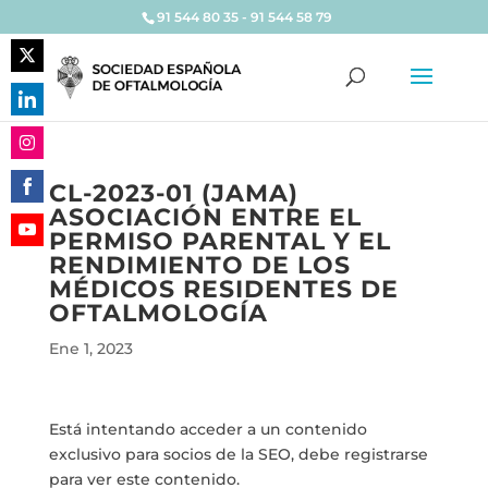
91 544 80 35 - 91 544 58 79
Share
on
Share
Twitter
on
Share
LinkedIn
CL-2023-01 (JAMA)
on
ASOCIACIÓN ENTRE EL
Share
Instagram
PERMISO PARENTAL Y EL
on
Share
RENDIMIENTO DE LOS
Facebook
on
MÉDICOS RESIDENTES DE
YouTube
OFTALMOLOGÍA
Ene 1, 2023
Está intentando acceder a un contenido
exclusivo para socios de la SEO, debe registrarse
para ver este contenido.