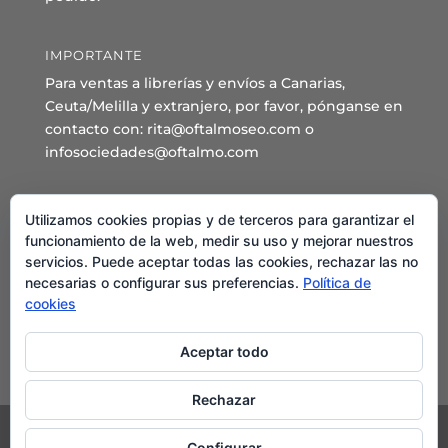
IMPORTANTE
Para ventas a librerías y envíos a Canarias,
Ceuta/Melilla y extranjero, por favor, pónganse en
contacto con: rita@oftalmoseo.com o
infosociedades@oftalmo.com
Sede Administrativa y Secretaría General
Utilizamos cookies propias y de terceros para garantizar el
C/ Arcipreste de Hita 14 – 1º Derecha.
funcionamiento de la web, medir su uso y mejorar nuestros
servicios. Puede aceptar todas las cookies, rechazar las no
28015 – Madrid
necesarias o configurar sus preferencias.
Política de
Teléfono: 91 544 80 35 - 91 544 58 79
cookies
Mail:
seo@oftalmo.com
Aceptar todo
Rechazar
Configurar