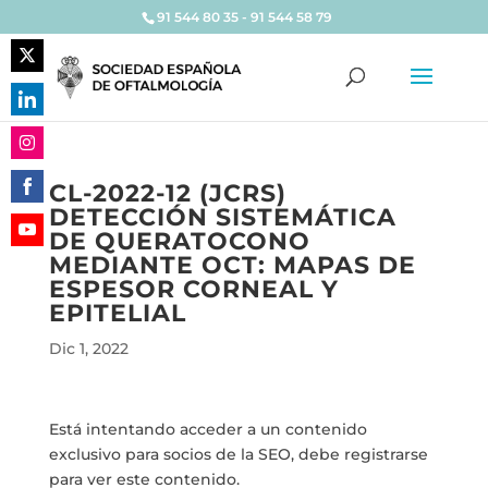
91 544 80 35 - 91 544 58 79
Share
on
Share
Twitter
on
Share
LinkedIn
CL-2022-12 (JCRS)
on
DETECCIÓN SISTEMÁTICA
Share
Instagram
DE QUERATOCONO
on
Share
MEDIANTE OCT: MAPAS DE
Facebook
on
ESPESOR CORNEAL Y
YouTube
EPITELIAL
Dic 1, 2022
Está intentando acceder a un contenido
exclusivo para socios de la SEO, debe registrarse
para ver este contenido.