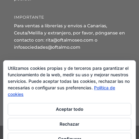
IMPORTANTE
Para ventas a librerías y envíos a Canarias,
Ceuta/Melilla y extranjero, por favor, pónganse en
contacto con: rita@oftalmoseo.com o
infosociedades@oftalmo.com
Sede Administrativa y Secretaría General
Utilizamos cookies propias y de terceros para garantizar el
C/ Arcipreste de Hita 14 – 1º Derecha.
funcionamiento de la web, medir su uso y mejorar nuestros
servicios. Puede aceptar todas las cookies, rechazar las no
28015 – Madrid
necesarias o configurar sus preferencias.
Política de
Teléfono: 91 544 80 35 - 91 544 58 79
cookies
Mail:
seo@oftalmo.com
Aceptar todo
Rechazar
Configurar