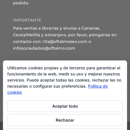
pedido.
IMPORTANTE
Para ventas a librerías y envíos a Canarias,
Ceuta/Melilla y extranjero, por favor, pónganse en
contacto con: rita@oftalmoseo.com o
infosociedades@oftalmo.com
Sede Administrativa y Secretaría General
Utilizamos cookies propias y de terceros para garantizar el
C/ Arcipreste de Hita 14 – 1º Derecha.
funcionamiento de la web, medir su uso y mejorar nuestros
servicios. Puede aceptar todas las cookies, rechazar las no
28015 – Madrid
necesarias o configurar sus preferencias.
Política de
Teléfono: 91 544 80 35 - 91 544 58 79
cookies
Mail:
seo@oftalmo.com
Aceptar todo
Rechazar