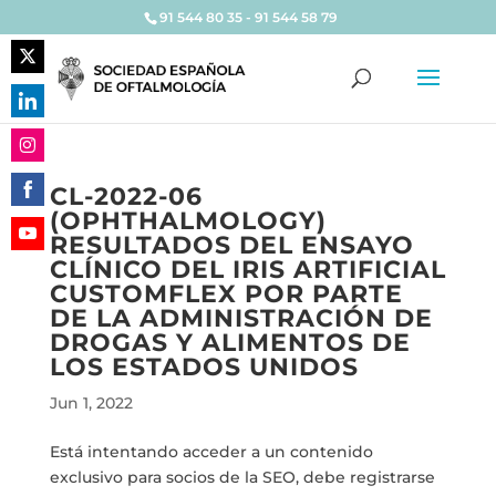
91 544 80 35 - 91 544 58 79
Share
on
Share
Twitter
on
Share
LinkedIn
CL-2022-06
on
(OPHTHALMOLOGY)
Share
Instagram
RESULTADOS DEL ENSAYO
on
Share
CLÍNICO DEL IRIS ARTIFICIAL
Facebook
on
CUSTOMFLEX POR PARTE
YouTube
DE LA ADMINISTRACIÓN DE
DROGAS Y ALIMENTOS DE
LOS ESTADOS UNIDOS
Jun 1, 2022
Está intentando acceder a un contenido
exclusivo para socios de la SEO, debe registrarse