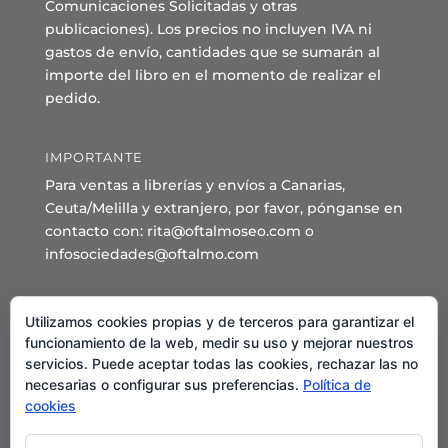
Comunicaciones Solicitadas y otras
publicaciones). Los precios no incluyen IVA ni
gastos de envío, cantidades que se sumarán al
importe del libro en el momento de realizar el
pedido.
IMPORTANTE
Para ventas a librerías y envíos a Canarias,
Ceuta/Melilla y extranjero, por favor, pónganse en
contacto con: rita@oftalmoseo.com o
infosociedades@oftalmo.com
Sede Administrativa y Secretaría General
Utilizamos cookies propias y de terceros para garantizar el
C/ Arcipreste de Hita 14 – 1º Derecha.
funcionamiento de la web, medir su uso y mejorar nuestros
servicios. Puede aceptar todas las cookies, rechazar las no
28015 – Madrid
necesarias o configurar sus preferencias.
Política de
Teléfono: 91 544 80 35 - 91 544 58 79
cookies
Mail:
seo@oftalmo.com