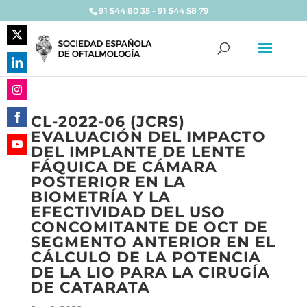
91 544 80 35 - 91 544 58 79
Share
on
Share
Twitter
on
Share
LinkedIn
CL-2022-06 (JCRS)
on
EVALUACIÓN DEL IMPACTO
Share
Instagram
DEL IMPLANTE DE LENTE
on
Share
FÁQUICA DE CÁMARA
Facebook
on
POSTERIOR EN LA
YouTube
BIOMETRÍA Y LA
EFECTIVIDAD DEL USO
CONCOMITANTE DE OCT DE
SEGMENTO ANTERIOR EN EL
CÁLCULO DE LA POTENCIA
DE LA LIO PARA LA CIRUGÍA
DE CATARATA