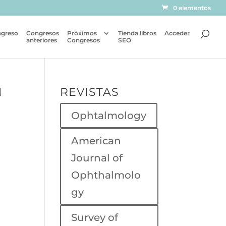
0 elementos
ngreso
Congresos
Próximos
Tienda libros
Acceder
anteriores
Congresos
SEO
N
REVISTAS
Ophtalmology
American
Journal of
Ophthalmolo
gy
Survey of