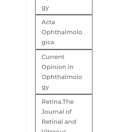
gy
Acta
Ophthalmolo
gica
Current
Opinion in
Ophthalmolo
gy
Retina.The
Journal of
Retinal and
Vitreous