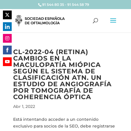
91 544 80 35 - 91 544 58 79
Share
on
Share
Twitter
on
Share
LinkedIn
CL-2022-04 (RETINA)
on
CAMBIOS EN LA
Share
Instagram
MACULOPATÍA MIÓPICA
on
Share
SEGÚN EL SISTEMA DE
Facebook
on
CLASIFICACIÓN ATN. UN
YouTube
ESTUDIO DE ANGIOGRAFÍA
POR TOMOGRAFÍA DE
COHERENCIA ÓPTICA
Abr 1, 2022
Está intentando acceder a un contenido
exclusivo para socios de la SEO, debe registrarse