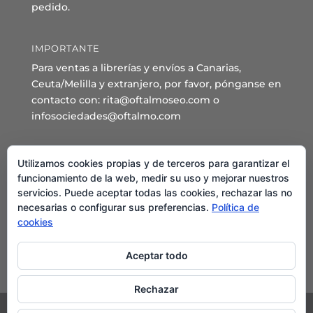
pedido.
IMPORTANTE
Para ventas a librerías y envíos a Canarias,
Ceuta/Melilla y extranjero, por favor, pónganse en
contacto con: rita@oftalmoseo.com o
infosociedades@oftalmo.com
Sede Administrativa y Secretaría General
Utilizamos cookies propias y de terceros para garantizar el
C/ Arcipreste de Hita 14 – 1º Derecha.
funcionamiento de la web, medir su uso y mejorar nuestros
servicios. Puede aceptar todas las cookies, rechazar las no
28015 – Madrid
necesarias o configurar sus preferencias.
Política de
Teléfono: 91 544 80 35 - 91 544 58 79
cookies
Mail:
seo@oftalmo.com
Aceptar todo
Rechazar