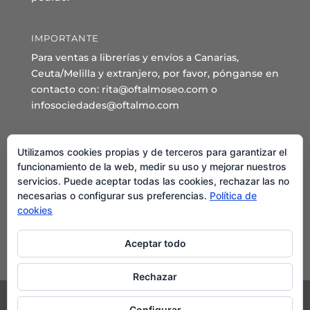
IMPORTANTE
Para ventas a librerías y envíos a Canarias,
Ceuta/Melilla y extranjero, por favor, pónganse en
contacto con: rita@oftalmoseo.com o
infosociedades@oftalmo.com
Sede Administrativa y Secretaría General
Utilizamos cookies propias y de terceros para garantizar el
C/ Arcipreste de Hita 14 – 1º Derecha.
funcionamiento de la web, medir su uso y mejorar nuestros
servicios. Puede aceptar todas las cookies, rechazar las no
28015 – Madrid
necesarias o configurar sus preferencias.
Política de
Teléfono: 91 544 80 35 - 91 544 58 79
cookies
Mail:
seo@oftalmo.com
Aceptar todo
Rechazar
Configurar