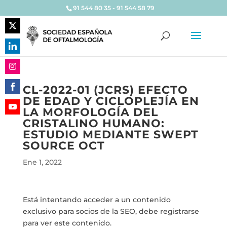
91 544 80 35 - 91 544 58 79
Share
on
Share
Twitter
on
Share
LinkedIn
CL-2022-01 (JCRS) EFECTO
on
DE EDAD Y CICLOPLEJÍA EN
Share
Instagram
LA MORFOLOGÍA DEL
on
Share
CRISTALINO HUMANO:
Facebook
on
ESTUDIO MEDIANTE SWEPT
YouTube
SOURCE OCT
Ene 1, 2022
Está intentando acceder a un contenido
exclusivo para socios de la SEO, debe registrarse
para ver este contenido.