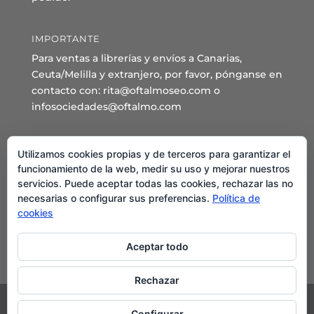
IMPORTANTE
Para ventas a librerías y envíos a Canarias,
Ceuta/Melilla y extranjero, por favor, pónganse en
contacto con: rita@oftalmoseo.com o
infosociedades@oftalmo.com
Sede Administrativa y Secretaría General
Utilizamos cookies propias y de terceros para garantizar el
C/ Arcipreste de Hita 14 – 1º Derecha.
funcionamiento de la web, medir su uso y mejorar nuestros
servicios. Puede aceptar todas las cookies, rechazar las no
28015 – Madrid
necesarias o configurar sus preferencias.
Política de
Teléfono: 91 544 80 35 - 91 544 58 79
cookies
Mail:
seo@oftalmo.com
Aceptar todo
Rechazar
Configurar