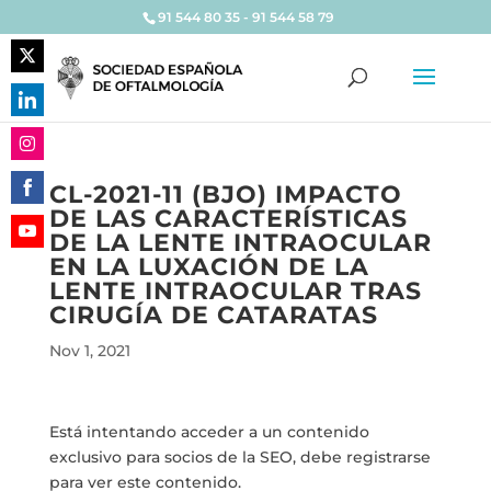
91 544 80 35 - 91 544 58 79
Share
on
Share
Twitter
on
Share
LinkedIn
CL-2021-11 (BJO) IMPACTO
on
DE LAS CARACTERÍSTICAS
Share
Instagram
DE LA LENTE INTRAOCULAR
on
Share
EN LA LUXACIÓN DE LA
Facebook
on
LENTE INTRAOCULAR TRAS
YouTube
CIRUGÍA DE CATARATAS
Nov 1, 2021
Está intentando acceder a un contenido
exclusivo para socios de la SEO, debe registrarse
para ver este contenido.