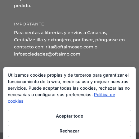
pedido.
IMPORTANTE
Para ventas a librerías y envíos a Canarias,
Ceuta/Melilla y extranjero, por favor, pónganse en
contacto con: rita@oftalmoseo.com o
infosociedades@oftalmo.com
Sede Administrativa y Secretaría General
Utilizamos cookies propias y de terceros para garantizar el
C/ Arcipreste de Hita 14 – 1º Derecha.
funcionamiento de la web, medir su uso y mejorar nuestros
servicios. Puede aceptar todas las cookies, rechazar las no
28015 – Madrid
necesarias o configurar sus preferencias.
Política de
Teléfono: 91 544 80 35 - 91 544 58 79
cookies
Mail:
seo@oftalmo.com
Aceptar todo
Rechazar