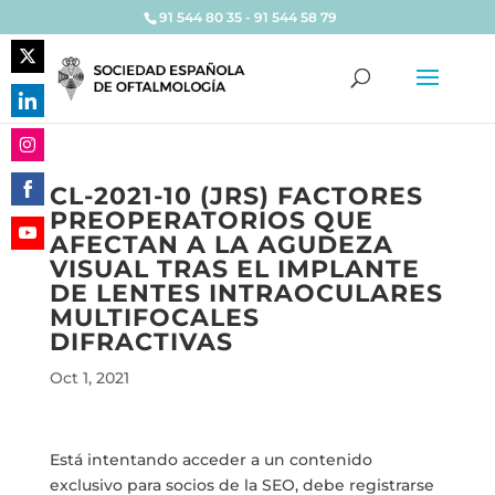
91 544 80 35 - 91 544 58 79
Share
on
Share
Twitter
on
Share
LinkedIn
CL-2021-10 (JRS) FACTORES
on
PREOPERATORIOS QUE
Share
Instagram
AFECTAN A LA AGUDEZA
on
Share
VISUAL TRAS EL IMPLANTE
Facebook
on
DE LENTES INTRAOCULARES
YouTube
MULTIFOCALES
DIFRACTIVAS
Oct 1, 2021
Está intentando acceder a un contenido
exclusivo para socios de la SEO, debe registrarse