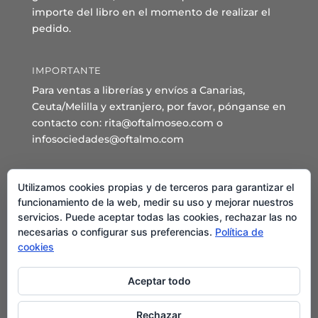
importe del libro en el momento de realizar el
pedido.
IMPORTANTE
Para ventas a librerías y envíos a Canarias,
Ceuta/Melilla y extranjero, por favor, pónganse en
contacto con: rita@oftalmoseo.com o
infosociedades@oftalmo.com
Sede Administrativa y Secretaría General
Utilizamos cookies propias y de terceros para garantizar el
C/ Arcipreste de Hita 14 – 1º Derecha.
funcionamiento de la web, medir su uso y mejorar nuestros
servicios. Puede aceptar todas las cookies, rechazar las no
28015 – Madrid
necesarias o configurar sus preferencias.
Política de
Teléfono: 91 544 80 35 - 91 544 58 79
cookies
Mail:
seo@oftalmo.com
Aceptar todo
Rechazar