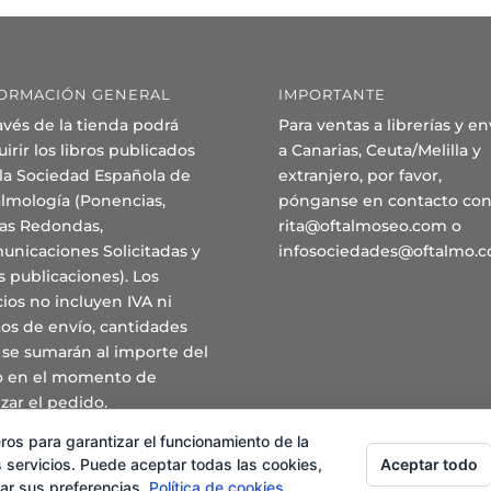
ORMACIÓN GENERAL
IMPORTANTE
avés de la tienda podrá
Para ventas a librerías y en
irir los libros publicados
a Canarias, Ceuta/Melilla y
 la Sociedad Española de
extranjero, por favor,
almología (Ponencias,
pónganse en contacto con
as Redondas,
rita@oftalmoseo.com o
unicaciones Solicitadas y
infosociedades@oftalmo.
s publicaciones). Los
ios no incluyen IVA ni
os de envío, cantidades
 se sumarán al importe del
ro en el momento de
izar el pedido.
ros para garantizar el funcionamiento de la
Aceptar todo
 servicios. Puede aceptar todas las cookies,
rar sus preferencias.
Política de cookies