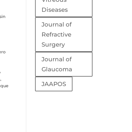
Diseases
sin
Journal of
Refractive
Surgery
ero
Journal of
Glaucoma
o
,
JAAPOS
nque