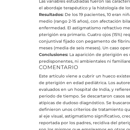
Las variables estudiadas fueron las caracter
el abordaje terapéutico y la histología de l
Resultados:
De los 19 pacientes, 10 eran n
medio (rango 2-15 años), con afectación bila
enfermedad. El astigmatismo refractivo med
pterigión era primario. Cuatro ojos (15%) re
conjuntival fijado con pegamento de fibrin
meses (media de seis meses). Un caso opera
Conclusiones:
La aparición de pterigión es 
predisponentes, ni ambientales ni familiar
COMENTARIO
Este artículo viene a cubrir un hueco existe
de pterigión en edad pediátrica. Los autor
evaluados en un hospital de India, y refie
periodo de tiempo. Se descartaron casos 
atípicas de dudoso diagnóstico. Se buscaro
definieron unos criterios de tratamiento qu
al eje visual, astigmatismo significativo, 
reportada por los padres, recidiva del pter
son los mismos que empleamos en otros g