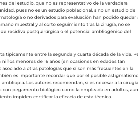
nes del estudio, que no es representativo de la verdadera
unidad, pues no es un estudio poblacional, sino un estudio de
omatología o no derivados para evaluación han podido quedar 
año muestral y al corto seguimiento tras la cirugía, no se
de recidiva postquirúrgica o el potencial ambliogénico del
nta típicamente entre la segunda y cuarta década de la vida. P
n niños menores de 16 años (en ocasiones en edades tan
asociado a otras patologías que sí son más frecuentes en la
ambién es importante recordar que por el posible astigmatism
 ambliopía. Los autores recomiendan, si es necesaria la cirugía
jado con pegamento biológico como la empleada en adultos, au
nto impiden certificar la eficacia de esta técnica.