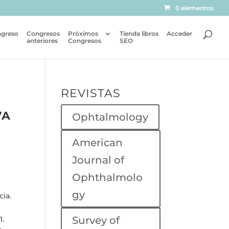
0 elementos
ngreso
Congresos
Próximos
Tienda libros
Acceder
anteriores
Congresos
SEO
REVISTAS
VA
Ophtalmology
American
Journal of
Ophthalmolo
gy
cia.
Survey of
1.