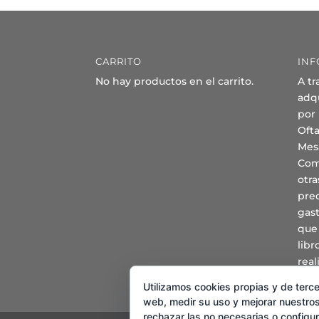
CARRITO
INF
No hay productos en el carrito.
A tr
adqu
por
Oft
Mes
Com
otra
prec
gast
que
lib
real
Utilizamos cookies propias y de terce
web, medir su uso y mejorar nuestros
rechazar las no necesarias o configu