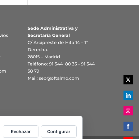
Sede Administrativa y
víos
Secretaría General
C/ Arcipreste de Hita 14 – 1º
Derecha.
:
28015 – Madrid
Teléfono: 91 544 80 35 - 91 544
com
58 79
Mail:
seo@oftalmo.com
Share
on
Twitte
Share
on
Linked
Share
on
Rechazar
Configurar
Instag
Share