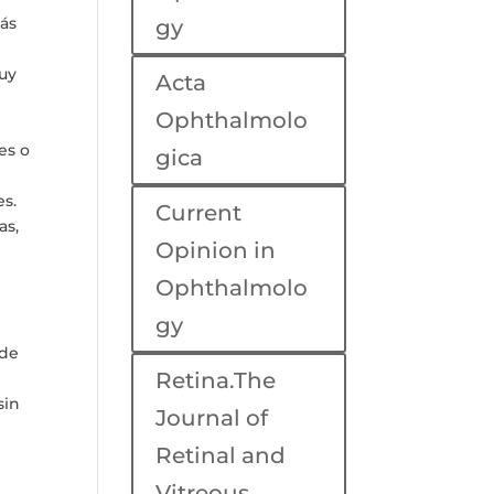
más
gy
muy
Acta
Ophthalmolo
es o
gica
es.
Current
as,
Opinion in
Ophthalmolo
gy
 de
Retina.The
sin
Journal of
Retinal and
Vitreous