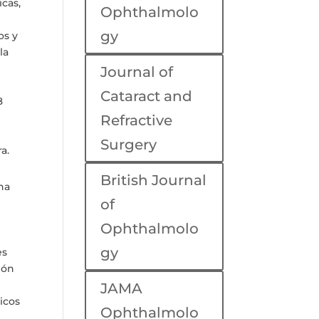
icas,
Ophthalmolo
gy
os y
la
Journal of
Cataract and
8
Refractive
Surgery
a.
British Journal
cha
of
Ophthalmolo
gy
es
ión
JAMA
icos
Ophthalmolo