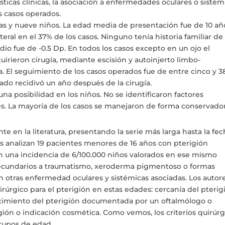
ísticas clínicas, la asociación a enfermedades oculares o sistém
os casos operados.
iñas y nueve niños. La edad media de presentación fue de 10 añ
teral en el 37% de los casos. Ninguno tenía historia familiar de 
io fue de -0.5 Dp. En todos los casos excepto en un ojo el
quirieron cirugía, mediante escisión y autoinjerto limbo-
a. El seguimiento de los casos operados fue de entre cinco y 3
do recidivó un año después de la cirugía.
una posibilidad en los niños. No se identificaron factores
es. La mayoría de los casos se manejaron de forma conservador
nte en la literatura, presentando la serie más larga hasta la fe
es analizan 19 pacientes menores de 16 años con pterigión
ren una incidencia de 6/100.000 niños valorados en ese mismo
secundarios a traumatismo, xeroderma pigmentoso o formas
n otras enfermedad oculares y sistémicas asociadas. Los autor
irúrgico para el pterigión en estas edades: cercanía del pterig
crecimiento del pterigión documentada por un oftalmólogo o
igión o indicación cosmética. Como vemos, los criterios quirúrg
rupos de edad.