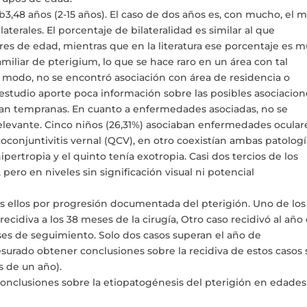
b3,48 años (2-15 años). El caso de dos años es, con mucho, el 
aterales. El porcentaje de bilateralidad es similar al que
res de edad, mientras que en la literatura ese porcentaje es 
miliar de pterigium, lo que se hace raro en un área con tal
modo, no se encontró asociación con área de residencia o
e estudio aporte poca información sobre las posibles asociacion
an tempranas. En cuanto a enfermedades asociadas, no se
evante. Cinco niños (26,31%) asociaban enfermedades ocular
oconjuntivitis vernal (QCV), en otro coexistían ambas patologí
ipertropia y el quinto tenía exotropia. Casi dos tercios de los
pero en niveles sin significación visual ni potencial
s ellos por progresión documentada del pterigión. Uno de los
recidiva a los 38 meses de la cirugía, Otro caso recidivó al año
meses de seguimiento. Solo dos casos superan el año de
surado obtener conclusiones sobre la recidiva de estos casos 
 de un año).
 conclusiones sobre la etiopatogénesis del pterigión en edades